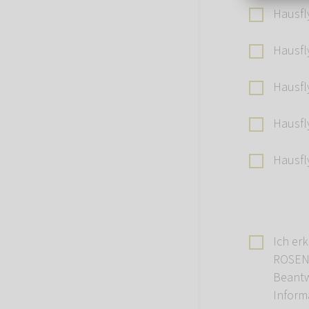
Hausfly
Hausfl
Hausfl
Hausfly
Hausf
Ich er
ROSENG
Beantw
Inform