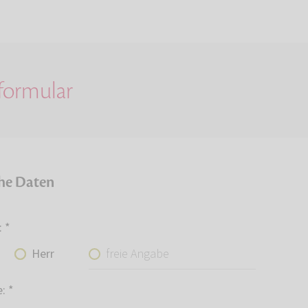
lformular
che Daten
:
*
freie Angabe
Herr
e:
*