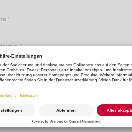
me:
*
-Adresse:
*
 einen oder mehrere Prospekte
*
yer mit Preisen
er mit Preisen (Englisch)