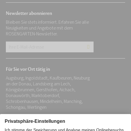
Newsletter abonnieren
Bleiben Sie stets informiert. Erfahren Sie alle
Neuigkeiten und Angebote mit dem
ROSENGARTEN-Newsletter.
Ihre
E-
Mail-
Für Sie vor Ort tätig in
Adresse:
Augsburg, Ingoldstadt, Kaufbeuren, Neuburg
*
an der Donau, Landsberg am Lech,
Königsbrunnen, Gersthofen, Aichach,
Donauwörth, Marktoberdorf,
Schrobenhausen, Mindelheim, Manching,
Schongau, Wertingen
Impressum
Datenschutz
Stiftung