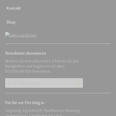
Kontakt
Shop
Newsletter abonnieren
Bleiben Sie stets informiert. Erfahren Sie alle
Neuigkeiten und Angebote mit dem
ROSENGARTEN-Newsletter.
Ihre
E-
Mail-
Für Sie vor Ort tätig in
Adresse:
Augsburg, Ingoldstadt, Kaufbeuren, Neuburg
*
an der Donau, Landsberg am Lech,