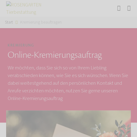
Start
Kremierung beauftragen
KREMIERUNG
Online-Kremierungsauftrag
Wir möchten, dass Sie sich so von Ihrem Liebling
verabschieden können, wie Sie es sich wünschen. Wenn Sie
dabei weitestgehend auf den persönlichen Kontakt und
Anrufe verzichten möchten, nutzen Sie gerne unseren
Online-Kremierungsauftrag