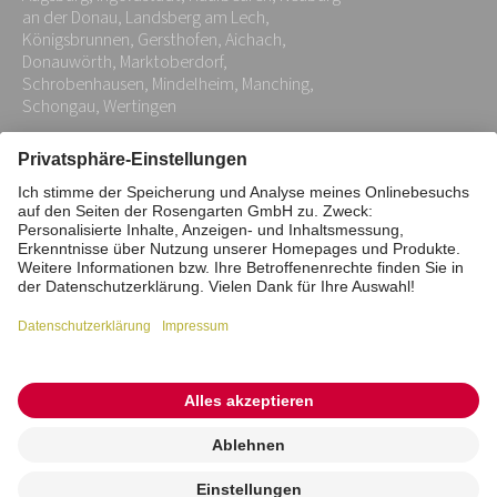
*
an der Donau, Landsberg am Lech,
Königsbrunnen, Gersthofen, Aichach,
Donauwörth, Marktoberdorf,
Schrobenhausen, Mindelheim, Manching,
Schongau, Wertingen
Impressum
Datenschutz
Stiftung
Interne Meldestelle
Zahlungsmittel
Vertrag widerrufen
Barrierefreiheitserklärung
Cookie/Tracking-Einstellungen
© 2026 ROSENGARTEN-Tierbestattung