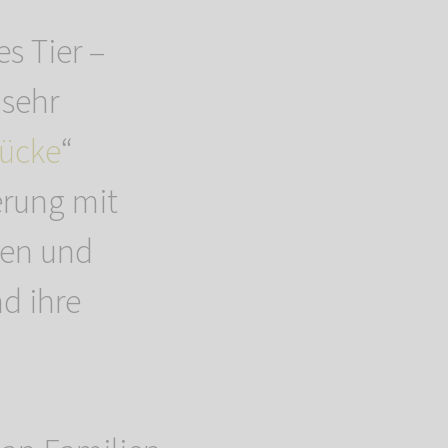
s Tier –
 sehr
ücke
“
erung mit
nen und
d ihre