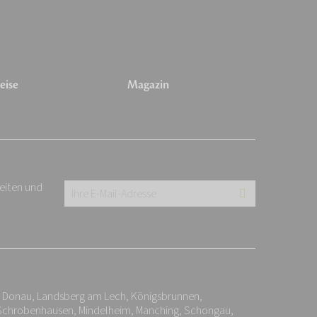
eise
Magazin
keiten und
Ihre
E-
Mail-
Adresse:
*
r Donau, Landsberg am Lech, Königsbrunnen,
 Schrobenhausen, Mindelheim, Manching, Schongau,