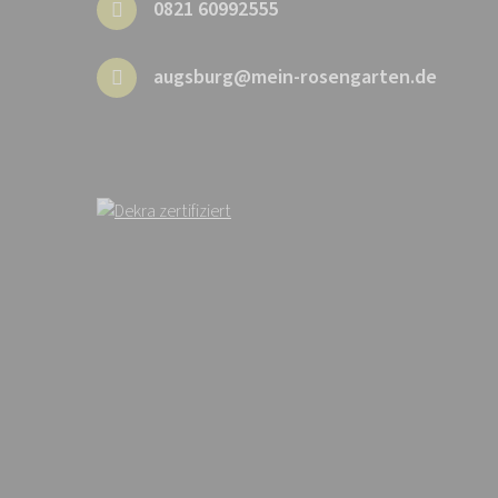
0821 60992555
augsburg@mein-rosengarten.de