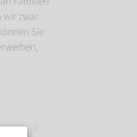
 an Familien
 wir zwar
 können Sie
erwerben,