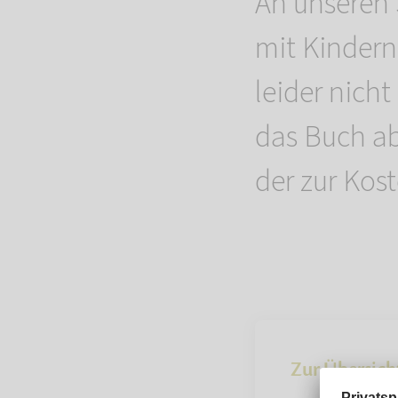
An unseren 
mit Kindern
leider nich
das Buch ab
der zur Kost
Zur Übersich