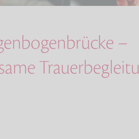
genbogenbrücke –
lsame Trauerbegleitu