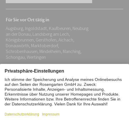
E-
Mail-
Für Sie vor Ort tätig in
Adresse:
Augsburg, Ingoldstadt, Kaufbeuren, Neuburg
*
an der Donau, Landsberg am Lech,
Königsbrunnen, Gersthofen, Aichach,
Donauwörth, Marktoberdorf,
Schrobenhausen, Mindelheim, Manching,
Schongau, Wertingen
Impressum
Datenschutz
Stiftung
Interne Meldestelle
Zahlungsmittel
Vertrag widerrufen
Barrierefreiheitserklärung
Cookie/Tracking-Einstellungen