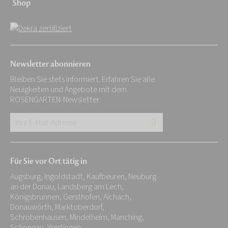
Shop
Newsletter abonnieren
Bleiben Sie stets informiert. Erfahren Sie alle
Neuigkeiten und Angebote mit dem
ROSENGARTEN-Newsletter.
Ihre
E-
Mail-
Für Sie vor Ort tätig in
Adresse:
Augsburg, Ingoldstadt, Kaufbeuren, Neuburg
*
an der Donau, Landsberg am Lech,
Königsbrunnen, Gersthofen, Aichach,
Donauwörth, Marktoberdorf,
Schrobenhausen, Mindelheim, Manching,
Schongau, Wertingen