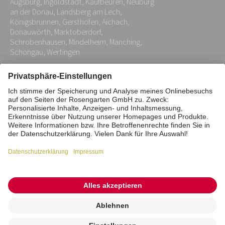
Augsburg, Ingoldstadt, Kaufbeuren, Neuburg
*
an der Donau, Landsberg am Lech,
Königsbrunnen, Gersthofen, Aichach,
Donauwörth, Marktoberdorf,
Schrobenhausen, Mindelheim, Manching,
Schongau, Wertingen
Impressum
Datenschutz
Stiftung
Interne Meldestelle
Zahlungsmittel
Vertrag widerrufen
Barrierefreiheitserklärung
Cookie/Tracking-Einstellungen
© 2026 ROSENGARTEN-Tierbestattung