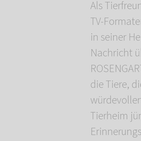
Als Tierfre
TV-Formaten
in seiner H
Nachricht ü
ROSENGARTEN
die Tiere, d
würdevollen
Tierheim jü
Erinnerungs