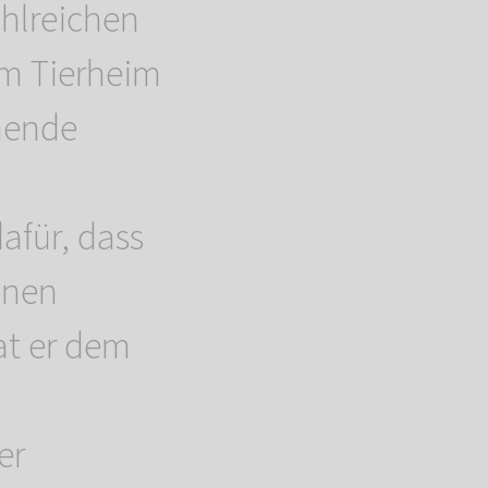
ahlreichen
em Tierheim
mende
afür, dass
einen
at er dem
er