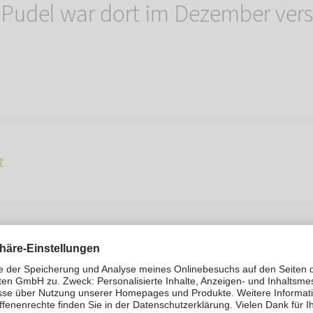
 Pudel war dort im Dezember vers
t