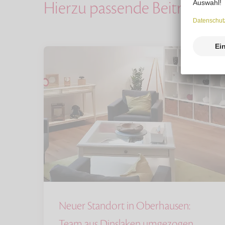
Hierzu passende Beiträge
Neuer Standort in Oberhausen:
Team aus Dinslaken umgezogen