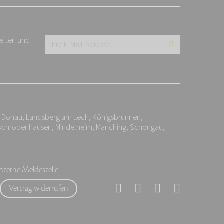
keiten und
Ihre
E-
Mail-
Adresse:
*
r Donau, Landsberg am Lech, Königsbrunnen,
 Schrobenhausen, Mindelheim, Manching, Schongau,
Interne Meldestelle
Vertrag widerrufen