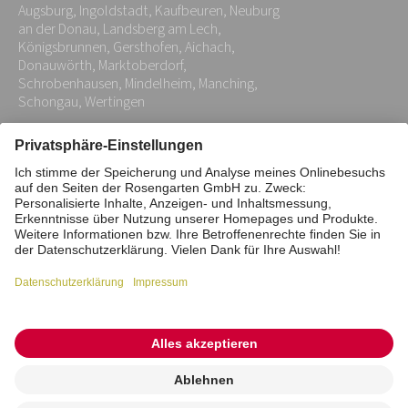
Augsburg, Ingoldstadt, Kaufbeuren, Neuburg
*
an der Donau, Landsberg am Lech,
Königsbrunnen, Gersthofen, Aichach,
Donauwörth, Marktoberdorf,
Schrobenhausen, Mindelheim, Manching,
Schongau, Wertingen
Impressum
Datenschutz
Stiftung
Interne Meldestelle
Zahlungsmittel
Vertrag widerrufen
Barrierefreiheitserklärung
Cookie/Tracking-Einstellungen
© 2026 ROSENGARTEN-Tierbestattung