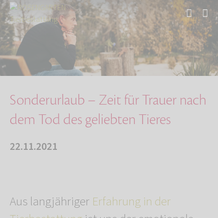
Start
Über uns
Aktuelles
Sonderurlaub – Zeit für Trauer nach dem Tod d…
Sonderurlaub – Zeit für Trauer nach
dem Tod des geliebten Tieres
22.11.2021
Aus langjähriger
Erfahrung in der