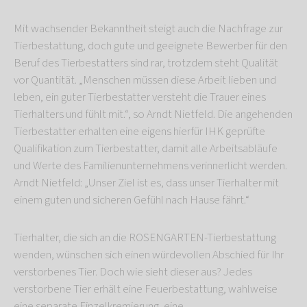
Mit wachsender Bekanntheit steigt auch die Nachfrage zur
Tierbestattung, doch gute und geeignete Bewerber für den
Beruf des Tierbestatters sind rar, trotzdem steht Qualität
vor Quantität. „Menschen müssen diese Arbeit lieben und
leben, ein guter Tierbestatter versteht die Trauer eines
Tierhalters und fühlt mit.“, so Arndt Nietfeld. Die angehenden
Tierbestatter erhalten eine eigens hierfür IHK geprüfte
Qualifikation zum Tierbestatter, damit alle Arbeitsabläufe
und Werte des Familienunternehmens verinnerlicht werden.
Arndt Nietfeld: „Unser Ziel ist es, dass unser Tierhalter mit
einem guten und sicheren Gefühl nach Hause fährt.“
Tierhalter, die sich an die ROSENGARTEN-Tierbestattung
wenden, wünschen sich einen würdevollen Abschied für Ihr
verstorbenes Tier. Doch wie sieht dieser aus? Jedes
verstorbene Tier erhält eine Feuerbestattung, wahlweise
eine separate Einzelkremierung, eine