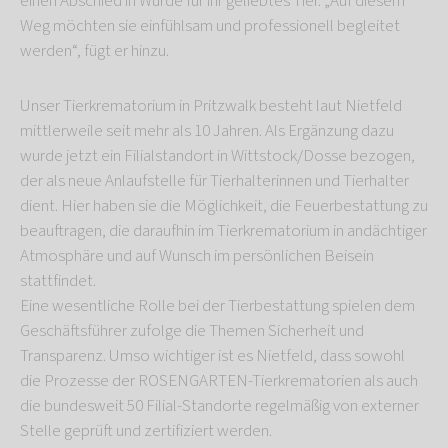
einen Abschied in Würde für ihr geliebtes Tier. „Auf diesem
Weg möchten sie einfühlsam und professionell begleitet
werden“, fügt er hinzu.
Unser Tierkrematorium in Pritzwalk besteht laut Nietfeld
mittlerweile seit mehr als 10 Jahren. Als Ergänzung dazu
wurde jetzt ein Filialstandort in Wittstock/Dosse bezogen,
der als neue Anlaufstelle für Tierhalterinnen und Tierhalter
dient. Hier haben sie die Möglichkeit, die Feuerbestattung zu
beauftragen, die daraufhin im Tierkrematorium in andächtiger
Atmosphäre und auf Wunsch im persönlichen Beisein
stattfindet.
Eine wesentliche Rolle bei der Tierbestattung spielen dem
Geschäftsführer zufolge die Themen Sicherheit und
Transparenz. Umso wichtiger ist es Nietfeld, dass sowohl
die Prozesse der ROSENGARTEN-Tierkrematorien als auch
die bundesweit 50 Filial-Standorte regelmäßig von externer
Stelle geprüft und zertifiziert werden.